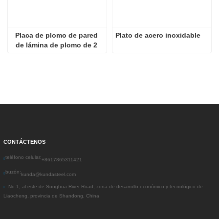
Placa de plomo de pared 
Plato de acero inoxidable
de lámina de plomo de 2 
mm Placa de plomo de 
rayos X
CONTÁCTENOS
teléfono celular:
+8617865311421
buzón:
kunda@kundasteel.com
No.1, al este de Songhua River Road, zona de desarrollo económico y tecnológico de
Liaocheng, provincia de Shandong, China