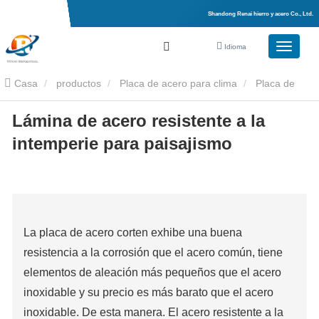
Shandong Renai hierro y acero Co., Ltd.
Idioma
Casa
productos
Placa de acero para clima
Placa de
Lámina de acero resistente a la
acero resistente a la intemperie
Lámina de acero resistente a la
intemperie para paisajismo
intemperie para paisajismo
La placa de acero corten exhibe una buena
resistencia a la corrosión que el acero común, tiene
elementos de aleación más pequeños que el acero
inoxidable y su precio es más barato que el acero
inoxidable. De esta manera. El acero resistente a la