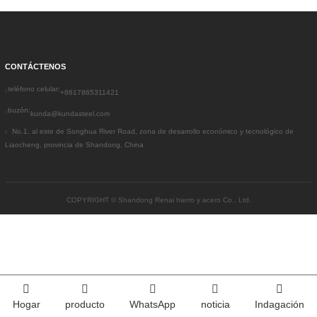
CONTÁCTENOS
teléfono celular:
+8617865311421
buzón:
kunda@kundasteel.com
No.1, al este de Songhua River Road, zona de desarrollo económico y tecnológico de
Liaocheng, provincia de Shandong, China
COPYRIGHT ©
Shandong Renai hierro y acero Co., Ltd.
Hogar
producto
WhatsApp
noticia
Indagación