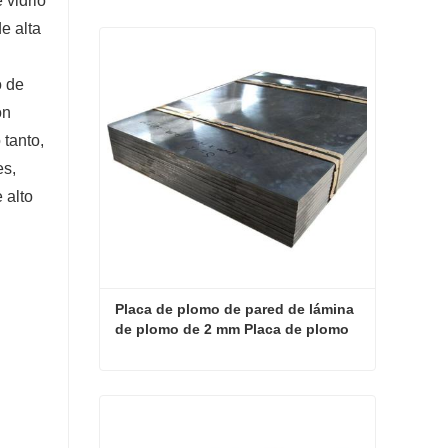
 vidrio
e alta
o de
ón
 tanto,
es,
 alto
Placa de plomo de pared de lámina 
de plomo de 2 mm Placa de plomo 
de rayos X
Placa de plomo de pared de lámina de plomo de 2 mm Placa de plomo de rayos X
Contacta ahora