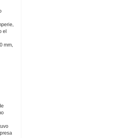
o
mperie,
o el
10 mm,
de
mo
tuvo
mpresa