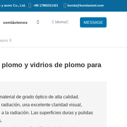
y acero Co., Ltd.
+86 17865311421
kunda@kundasteel.com
Idioma
contáctenos
MESSAGE
rayos X
e plomo y vidrios de plomo para
aterial de grado óptico de alta calidad.
radiación, una excelente claridad visual,
 a la radiación. Las superficies duras y pulidas
.