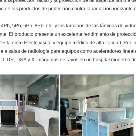
a la protección radial y la protección de blindaje. La lámina de
o de los productos de protección contra la radiación ionizante d
 4Pb, 5Pb, 6Pb, 8Pb, etc. y los tamaños de las láminas de vidri
ente. El producto presenta un excelente rendimiento de protecci
ecta entre Efecto visual y equipo médico de alta calidad. Por lo
le a salas de radiología para equipos como aceleradores lineal
T, DR, DSA y X- máquinas de rayos en un hospital moderno de