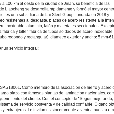
y a 100 km al oeste de la ciudad de Jinan, se beneficia de las
 de Liaocheng se desarrolla rápidamente y formó el mayor centr
teel es una subsidiaria de Lai Steel Group, fundada en 2018 y
o resistentes al desgaste, placas de acero resistente a la inte
ero inoxidable, aluminio, latón y materiales seccionales. Except
fábrica y taller, fábrica de tubos soldados de acero inoxidable,
tubo redondo y rectangular), diámetro exterior y ancho: 5 mm-6
 un servicio integral:
SAS18001. Como miembro de la asociación de hierro y acero 
largo plazo con famosas plantas de laminación nacionales, co
querimiento del cliente. Con el concepto de "Seguir mejorando,
istema de servicio postventa y de calidad confiable, Qigang ob
s y extranjeros. Le invitamos sinceramente a venir a nuestra e